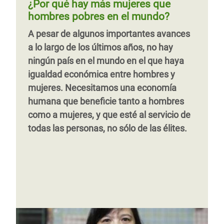
¿Por qué hay más mujeres que
las pérdidas económicas originadas por la
para abordar la desigualdad antes de la
falta de políticas nacionales para combatir
hombres pobres en el mundo?
pandemia de COVI
pandemia.
la desigualdad. De los países analizados
A pesar de algunos importantes avances
en la elaboración del Índice de
a lo largo de los últimos años, no hay
Compromiso con la Reducción de la
ningún país en el mundo en el que haya
Desigualdad (CRI) 2020, tan solo uno de
Página 1
Siguiente
››
igualdad económica entre hombres y
cada seis realizaba una inversión
página
mujeres. Necesitamos una economía
suficiente en salud.
humana que beneficie tanto a hombres
como a mujeres, y que esté al servicio de
todas las personas, no sólo de las élites.
Página 1
Siguiente
››
página