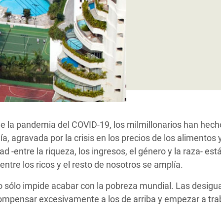
 Climática y Alimentaria
ica Oriental
s de Personas Refugiadas
dán del Sur
s de Refugiados Rohinyá
ngladesh
 en Siria
de la pandemia del COVID-19, los milmillonarios han hech
s en Yemen
, agravada por la crisis en los precios de los alimentos y
d -entre la riqueza, los ingresos, el género y la raza- e
ntre los ricos y el resto de nosotros se amplía.
 sólo impide acabar con la pobreza mundial. Las desig
mpensar excesivamente a los de arriba y empezar a trab