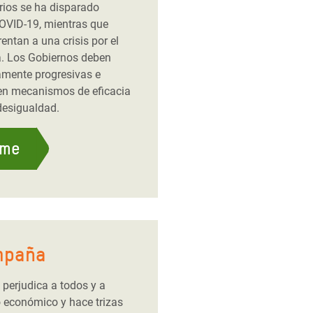
rios se ha disparado
OVID-19, mientras que
entan a una crisis por el
a. Los Gobiernos deben
tamente progresivas e
o en mecanismos de eficacia
desigualdad.
rme
mpaña
perjudica a todos y a
o económico y hace trizas