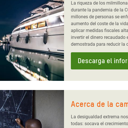
La riqueza de los milmillona
durante la pandemia de la C
millones de personas se enfr
aumento del coste de la vid
aplicar medidas fiscales al
invertir el dinero recaudad
demostrada para reducir la 
Descarga el info
Acerca de la ca
La desigualdad extrema nos 
todas: socava el crecimient