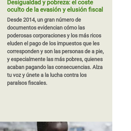
Desigualdad y pobreza: el coste
casi 11 billones de dólares al año. Pero su
remunerado o mal remunerado que llevan
oculto de la evasión y elusión fiscal
verdadero valor es mucho mayor.
Hora de
a cabo fundamentalmente mujeres y
Desde 2014, un gran número de
cuidar a las cuidadoras para luchar contra
niñas en todo el mundo. Esto tiene que
documentos evidencian cómo las
la desigualdad y acabar con la pobreza.
cambiar.
poderosas corporaciones y los más ricos
eluden el pago de los impuestos que les
corresponden y son las personas de a pie,
y especialmente las más pobres, quienes
acaban pagando las consecuencias. Alza
tu voz y únete a la lucha contra los
paraísos fiscales.