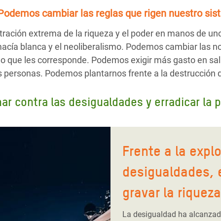
Podemos cambiar las reglas
que rigen nuestro sis
ración extrema de la riqueza y el poder en manos de un
emacía blanca y el neoliberalismo. Podemos cambiar las n
o que les corresponde. Podemos exigir más gasto en sal
as personas. Podemos plantarnos frente a la destrucción 
r contra las desigualdades y erradicar la 
Frente a la expl
desigualdades, 
gravar la riqueza
La desigualdad ha alcanzado