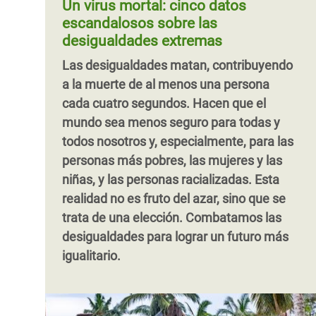
Un virus mortal: cinco datos
un nuevo milmillonario (uno cada 30 ho
más vulnerables
. Estos recortes
mecanismos sólidos y de eficacia
escandalosos sobre las
agravarán la pobreza y las desigualdades
demostrada para reducir la desigualdad.
desigualdades extremas
en la región. Pero aún no es demasiado
Las desigualdades matan, contribuyendo
tarde para cambiar el rumbo.
a la muerte de al menos una persona
Paginación
cada cuatro segundos. Hacen que el
mundo sea menos seguro para todas y
todos nosotros y, especialmente, para las
personas más pobres, las mujeres y las
niñas, y las personas racializadas. Esta
realidad no es fruto del azar, sino que se
trata de una elección. Combatamos las
desigualdades para lograr un futuro más
igualitario.
Paginación