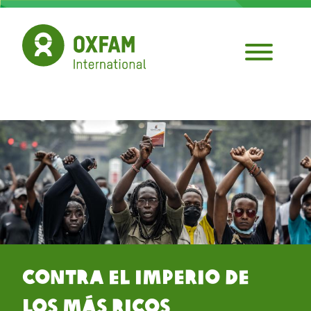
Pasar
al
contenido
principal
Contra el Imperio de
los Más Ricos