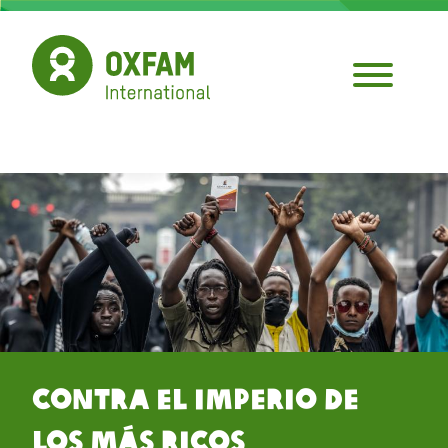
Pasar
al
contenido
principal
Contra el Imperio de
los Más Ricos