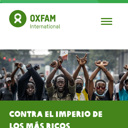
Pasar
al
contenido
principal
Contra el Imperio de
los Más Ricos