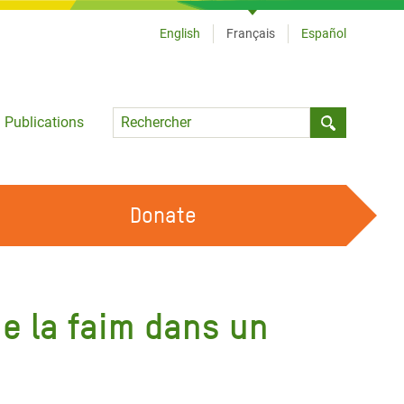
English
Français
Español
Language
Publications
Submit sea
Donate
TRAVAILLER AVEC NOUS
OUR FEMINIST PRINCIPLES
me la faim dans un
DEVENIR BÉNÉVOLE