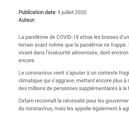
Conflits et Catastrophes
#MonClimatMonAvenir
Crise 
Publication date
: 9 juillet 2020
Alime
Inégalités Extrêmes et
Mettons Fin à la Souffrance qui se Cache
Auteur:
l’Est
Services Essentiels
Derrière notre Alimentation
Crise
La pandémie de COVID-19 attise les braises d’un
Inequality and Rights in a
Les Violences Faites aux Femmes et aux
terrain avant même que la pandémie ne frappe. 
Digital Age
Filles, Ça Suffit !
Crise
vivant dans l’insécurité alimentaire, dont environ
au Ba
Gender, Rights, and Justice
encore.
Crise
Le coronavirus vient s’ajouter à un contexte fragi
Souda
climatique qui s’aggrave, mettant encore plus à
Crise 
des millions de personnes supplémentaires à la 
Oxfam reconnaît la nécessité pour les gouvernem
du coronavirus, mais les appelle également à agi