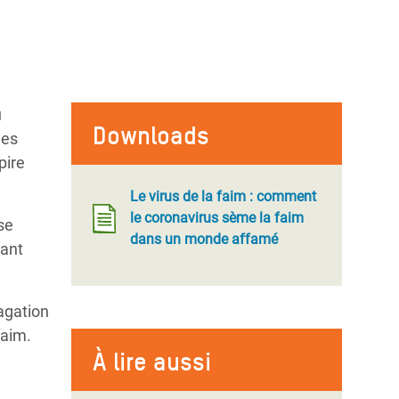
u
Downloads
nes
pire
Le virus de la faim : comment
le coronavirus sème la faim
se
dans un monde affamé
sant
agation
faim.
À lire aussi