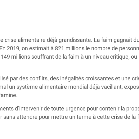
Climatique et
ntaire en Afrique de
 au Yémen
e crise alimentaire déjà grandissante. La faim gagnait d
En 2019, on estimait à 821 millions le nombre de person
 des Réfugiés Rohingyas
 149 millions souffrant de la faim à un niveau critique, ou 
ngladesh
 des Réfugié·es au
lisé par des conflits, des inégalités croissantes et une cri
n du Sud
 mal un système alimentaire mondial déjà vacillant, expo
en Syrie
famine.
ents d’intervenir de toute urgence pour contenir la prop
r sans attendre pour mettre un terme à cette crise de la 