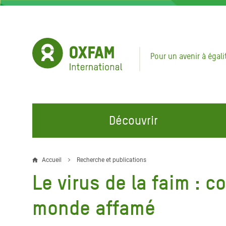
Aller
au
contenu
principal
Pour un avenir à égali
Découvrir
NOS DOMAINES D'ACTION
REJOINDRE NOS CAMPAGNES
URGE
Accueil
Recherche et publications
Fil
Le virus de la faim : 
Eau et Assainissement
Climate Justice
Appel
d'Ariane
au Li
Alimentation, Climat et
Hands Off Our Spaces
monde affamé
Ressources Naturelles
Crise 
Rejoignez la Communauté