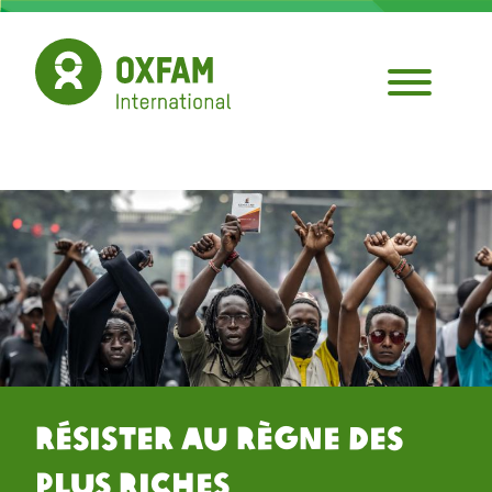
Aller
au
contenu
principal
Résister au Règne des
Plus Riches