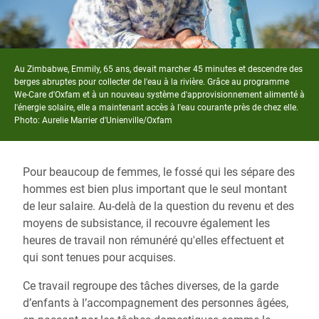
Au Zimbabwe, Emmily, 65 ans, devait marcher 45 minutes et descendre des
berges abruptes pour collecter de l'eau à la rivière. Grâce
au programme
We-Care d'Oxfam et
à un nouveau système d'approvisionnement alimenté à
l'énergie solaire,
elle a maintenant accès à l'eau courante près de chez elle.
Photo: Aurelie Marrier d'Unienville/Oxfam
Pour beaucoup de femmes, le fossé qui les sépare des
hommes est bien plus important que le seul montant
de leur salaire. Au-delà de la question du revenu et des
moyens de subsistance, il recouvre également les
heures de travail non rémunéré qu'elles effectuent et
qui sont tenues pour acquises.
Ce travail regroupe des tâches diverses, de la garde
d’enfants à l’accompagnement des personnes âgées,