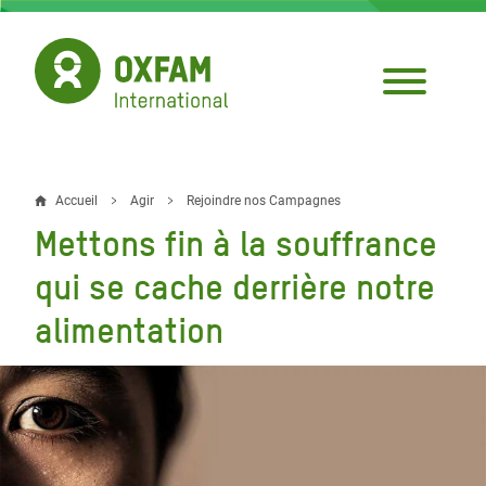
Aller
au
contenu
principal
Accueil
Agir
Rejoindre nos Campagnes
Fil
Mettons fin à la souffrance
d'Ariane
qui se cache derrière notre
alimentation