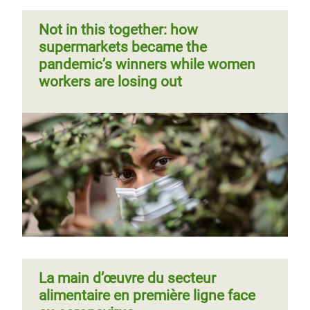
Not in this together: how
Pauvreté et inégalités : les
supermarkets became the
principaux ingrédients des chaînes
pandemic’s winners while women
d'approvisionnement des
workers are losing out
supermarchés
La main d’œuvre du secteur
alimentaire en première ligne face