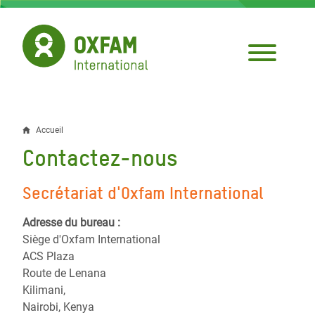
Aller
au
contenu
principal
Accueil
Fil
Contactez-nous
d'Ariane
Secrétariat d'Oxfam International
Adresse du bureau :
Siège d'Oxfam International
ACS Plaza
Route de Lenana
Kilimani,
Nairobi, Kenya