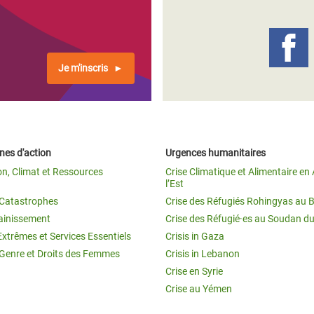
Climatique et
ntaire en Afrique de
Je m'inscris
 au Yémen
 des Réfugiés Rohingyas
ngladesh
es d'action
Urgences humanitaires
 des Réfugié·es au
on, Climat et Ressources
Crise Climatique et Alimentaire en 
n du Sud
l’Est
t Catastrophes
Crise des Réfugiés Rohingyas au 
en Syrie
ainissement
Crise des Réfugié·es au Soudan d
Extrêmes et Services Essentiels
Crisis in Gaza
 Genre et Droits des Femmes
Crisis in Lebanon
Crise en Syrie
Crise au Yémen