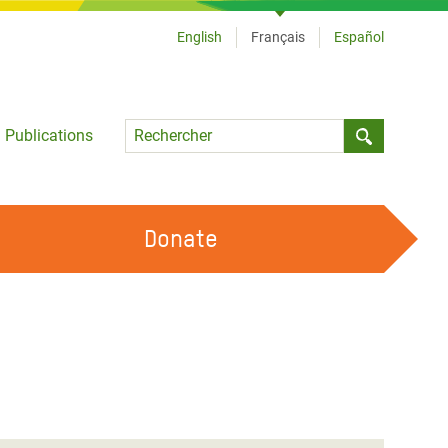
English
Français
Español
Language
Publications
Submit sea
Donate
TRAVAILLER AVEC NOUS
OUR FEMINIST PRINCIPLES
DEVENIR BÉNÉVOLE