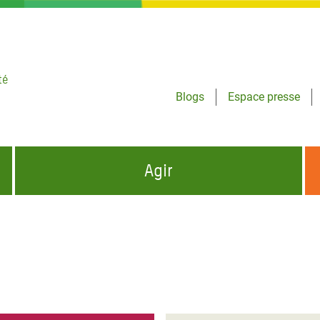
té
Blogs
Espace presse
Agir
NCES HUMANITAIRES
S'INFORMER ET RELAYER NOS MESSAGES
OXFAM DANS LE MONDE
QUI SOMMES-NOUS ?
 aux Dons pour la Crise
ban
à Gaza