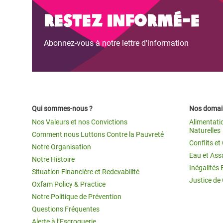
Conflits et Catastrophes
#MonClimatMonAvenir
Crise 
Restez informé-e
Alime
Inégalités Extrêmes et
Mettons Fin à la Souffrance qui se Cache
l’Est
Abonnez-vous à notre lettre d'information
Services Essentiels
Derrière notre Alimentation
Crise
Inequality and Rights in a
Les Violences Faites aux Femmes et aux
Digital Age
Filles, Ça Suffit !
Crise
au Ba
Gender, Rights, and Justice
Qui sommes-nous ?
Nos domain
Crise
Nos Valeurs et nos Convictions
Alimentati
Souda
Naturelles
Comment nous Luttons Contre la Pauvreté
Conflits e
Notre Organisation
Crise 
Eau et Ass
Notre Histoire
Inégalités 
Situation Financière et Redevabilité
Justice de
Oxfam Policy & Practice
Notre Politique de Prévention
Questions Fréquentes
Alerte à l’Escroquerie