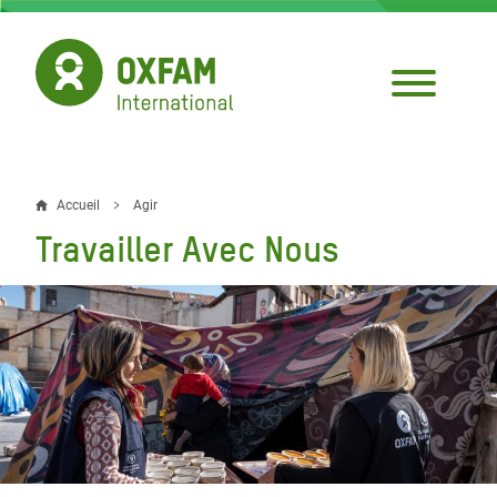
Aller
au
contenu
principal
Accueil
Agir
Fil
Travailler Avec Nous
d'Ariane