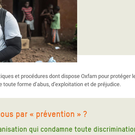
Climatique et
ntaire en Afrique de
 au Yémen
 des Réfugiés Rohingyas
ngladesh
 des Réfugié·es au
itiques et procédures dont dispose Oxfam pour protéger 
n du Sud
e toute forme d’abus, d’exploitation et de préjudice.
en Syrie
us par « prévention » ?
nisation qui condamne toute discrimination