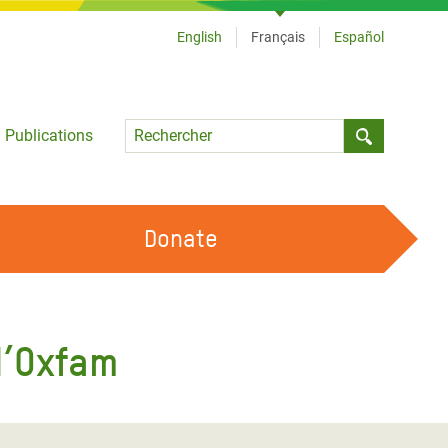
English
Français
Español
Language
Publications
Submit sea
Donate
TRAVAILLER AVEC NOUS
OUR FEMINIST PRINCIPLES
d’Oxfam
DEVENIR BÉNÉVOLE