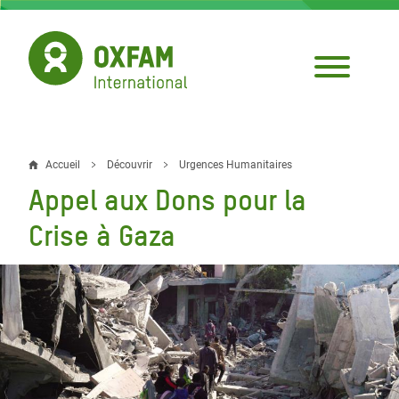
Aller
au
contenu
principal
Accueil
Découvrir
Urgences Humanitaires
Fil
Appel aux Dons pour la
d'Ariane
Crise à Gaza