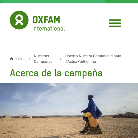
Pasar
al
contenido
principal
Nuestras
Únete a Nuestra Comunidad para
Sobrescribir
Inicio
Campañas
#ActuaPorElClima
Acerca de la campaña
enlaces
de
ayuda
a
la
navegación