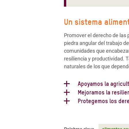
Un sistema aliment
Promover el derecho de las 
piedra angular del trabajo
comunidades que encabezan 
resiliencia y productividad.
naturales de los que depend
Apoyamos la agricult
La inversión en agricultura
Mejoramos la resilien
éxito en muchos países. Gra
Durante la próxima década, l
Protegemos los derec
población creciente y reduci
Nuestro objetivo es ayudarla
Apoyamos a las mujeres y la
pequeña escala. Para ello, 
organizaciones socias y ali
exigir leyes y políticas más
cooperativas y organizacione
refuercen su capacidad par
dedicadas a la agricultura y