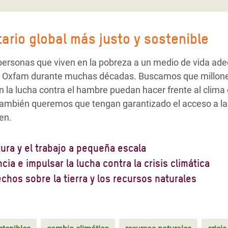
ario global más justo y sostenible
personas que viven en la pobreza a un medio de vida adec
 de Oxfam durante muchas décadas. Buscamos que millon
la lucha contra el hambre puedan hacer frente al clim
 También queremos que tengan garantizado el acceso a las
en.
ura y el trabajo a pequeña escala
 a pequeña escala, especialmente la gestionada por muje
cia e impulsar la lucha contra la crisis climática
cias a ella, podemos producir suficientes alimentos com
a crisis climática afectará todavía más a las pequeñas ag
hos sobre la tierra y los recursos naturales
r la pobreza. En Oxfam, trabajamos para aumentar la produ
s a mejorar su capacidad de resiliencia. Para ello, traba
s comunidades en su lucha por la defensa de sus tierras.
ayudamos a introducir métodos de cultivo sostenibles, f
adas para ayudarlas a expresar sus preocupaciones e i
 justas, tanto a nivel nacional como global. Además, col
s de productores y productoras, y solicitamos a los gob
a hacer frente a esta situación. Hacemos campaña para
 a la pesca para que puedan defender su derecho a dispo