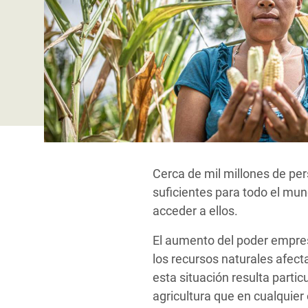
y Recursos Naturales
ayuda
#ActuaPorElClima
Crisis
Conflictos y Desastres
en Áfr
a
Erradiquemos el Sufrimiento Humano que
Desigualdad Extrema y
se Oculta tras los Alimentos
Crisi
la
Servicios Sociales Básicos
en Su
¡Basta! Acabemos con las violencias contra
navegación
Inequality and Rights in a
mujeres y niñas
Crisi
Digital Age
en Ba
Gender, Rights, and Justice
Crisis
Cerca de mil millones de p
Crisi
suficientes para todo el mun
acceder a ellos.
El aumento del poder empresar
los recursos naturales afec
esta situación resulta parti
agricultura que en cualquier