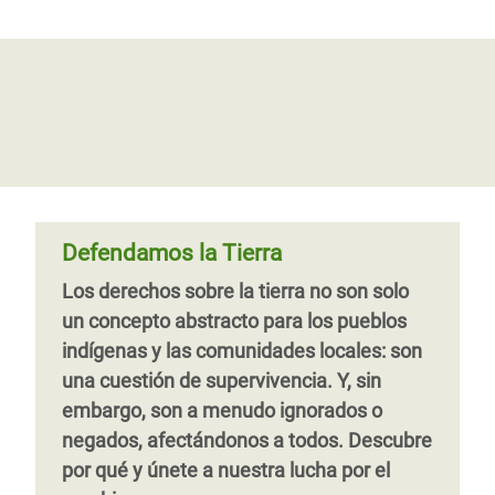
de Ruanda trabajan juntas por un
Oxfam se manifiesta a la crisis
futuro mejor
política y social en Colombia luego
de la marcha por el paro nacional
Casi un tercio de los hogares que
dependen de la agricultura están
Oxfam saluda la movilización masiva y
encabezados por mujeres. A pesar de ello,
pacífica del 21 de noviembre de 2019 y
tienen escaso control sobre la venta de
demás manifestaciones ciudadanas en
los cultivos. Con el apoyo de Oxfam, las
diferentes partes de Colombia como una
productoras de la cooperativa
expre
Defendamos la Tierra
Tuzamurane cultivan y venden piñas, y ya
Los derechos sobre la tierra no son solo
no viven atrapadas en un círculo vicioso
un concepto abstracto para los pueblos
de falta de ingresos.
indígenas y las comunidades locales: son
Página 1
Siguiente
››
una cuestión de supervivencia. Y, sin
página
embargo, son a menudo ignorados o
negados, afectándonos a todos. Descubre
por qué y únete a nuestra lucha por el