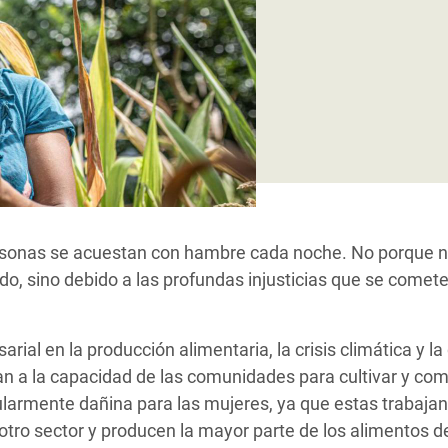
 Climática y Alimentaria
ica Oriental
s de Personas Refugiadas
dán del Sur
s de Refugiados Rohinyá
ngladesh
 en Siria
ersonas se acuestan con hambre cada noche. No porque 
s en Yemen
do, sino debido a las profundas injusticias que se comete
ial en la producción alimentaria, la crisis climática y l
tan a la capacidad de las comunidades para cultivar y c
cularmente dañina para las mujeres, ya que estas trabaja
 otro sector y producen la mayor parte de los alimentos 