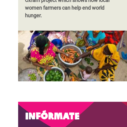
Oxfam project which shows how local
women farmers can help end world
hunger.
Infórmate