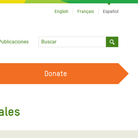
English
Français
Español
Language
Publicaciones
Submit sea
Donate
TRABAJA CON OXFAM
OUR FEMINIST PRINCIPLES
ales
HAZ VOLUNTARIADO