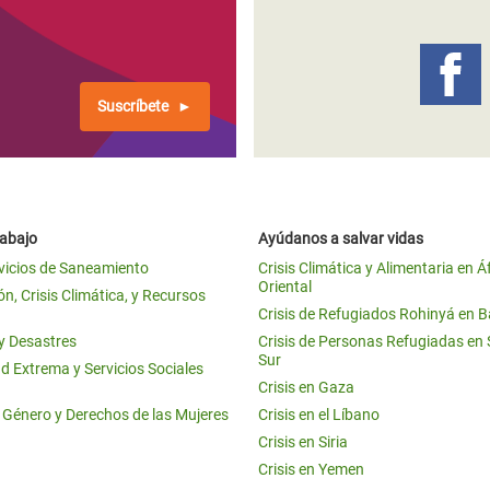
 Climática y Alimentaria
ica Oriental
s de Personas Refugiadas
Suscríbete
dán del Sur
s de Refugiados Rohinyá
ngladesh
rabajo
Ayúdanos a salvar vidas
 en Siria
vicios de Saneamiento
Crisis Climática y Alimentaria en Á
Oriental
s en Yemen
n, Crisis Climática, y Recursos
Crisis de Refugiados Rohinyá en 
 y Desastres
Crisis de Personas Refugiadas en
Sur
d Extrema y Servicios Sociales
Crisis en Gaza
e Género y Derechos de las Mujeres
Crisis en el Líbano
Crisis en Siria
Crisis en Yemen