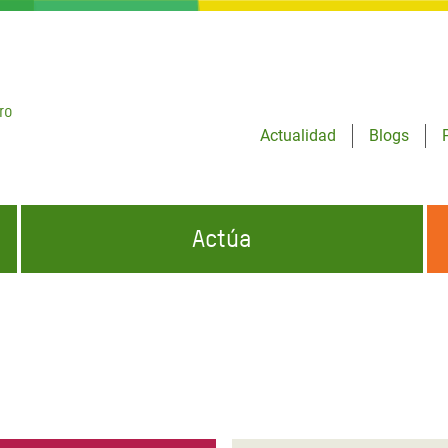
ro
Actualidad
Blogs
Actúa
GENCIAS
INFÓRMATE Y DIFUNDE NUESTROS
DÓNDE TRABAJAMOS
MENSAJES
CONÓCENOS
risis Appeal
iento por la Crisis en
o