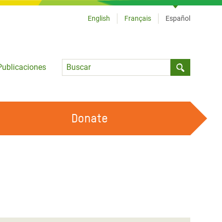
English
Français
Español
Language
Publicaciones
Submit sea
Donate
TRABAJA CON OXFAM
OUR FEMINIST PRINCIPLES
HAZ VOLUNTARIADO