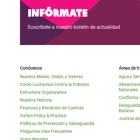
y Recursos Naturales
ayuda
#ActuaPorElClima
Crisis
Infórmate
Conflictos y Desastres
en Áfr
a
Erradiquemos el Sufrimiento Humano que
Suscríbete a nuestro boletín de actualidad
Desigualdad Extrema y
se Oculta tras los Alimentos
Crisi
la
Servicios Sociales Básicos
en Su
¡Basta! Acabemos con las violencias contra
navegación
Inequality and Rights in a
mujeres y niñas
Crisi
Digital Age
en Ba
Conócenos
Áreas de t
Gender, Rights, and Justice
Crisis
Nuestra Misión, Visión, y Valores
Agua y Ser
Crisi
Cómo Luchamos Contra la Pobreza
Alimentació
Naturales
Estructura Organizativa
Conflictos
Nuestra Historia
Desigualda
Finanzas y Rendición de Cuentas
Básicos
Oxfam Policy & Practice
Justicia d
Políticas de Prevención y Salvaguardia
Preguntas más Frecuentes
Scam Warning