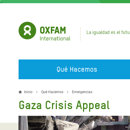
Pasar
al
contenido
principal
La igualdad es el futu
Qué Hacemos
EN QUÉ TRABAJAMOS
ÚNETE A NUESTRAS CAMPAÑAS
EMER
Inicio
Qué Hacemos
Emergencias
Sobrescribir
Gaza Crisis Appeal
Agua y Servicios de
Climate Justice
Gaza C
enlaces
Saneamiento
Hands Off Our Spaces
Llamam
de
Alimentación, Crisis Climática,
Líban
Únete a Nuestra Comunidad para