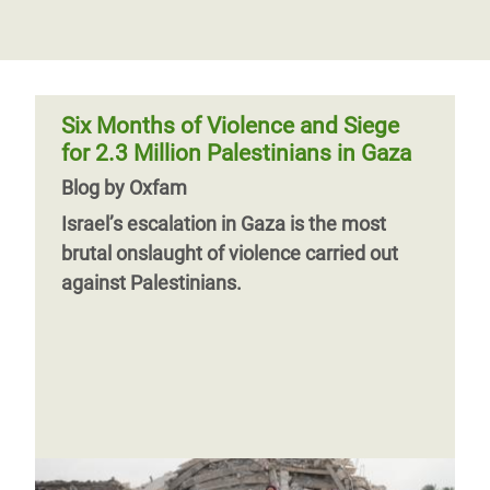
exigencia de la CIJ en el juicio por
genocidio
Las autoridades israelíes han rechazado
el contenido de un almacén lleno de
Six Months of Violence and Siege
material de ayuda internacional que
for 2.3 Million Palestinians in Gaza
incluye oxígeno, incubadoras
Blog by Oxfam
Israel’s escalation in Gaza is the most
brutal onslaught of violence carried out
against Palestinians.