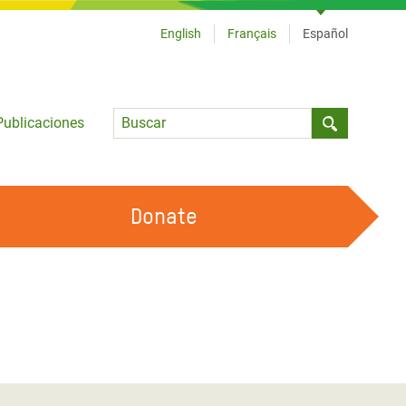
English
Français
Español
Language
Publicaciones
Submit sea
Donate
TRABAJA CON OXFAM
OUR FEMINIST PRINCIPLES
HAZ VOLUNTARIADO