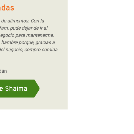
adas
z de alimentos. Con la
am, pude dejar de ir al
negocio para mantenerme.
 hambre porque, gracias a
del negocio, compro comida
udán
de Shaima