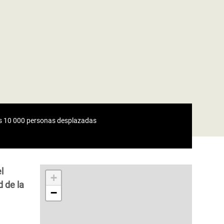
las 10 000 personas desplazadas
l
+
d de la
−