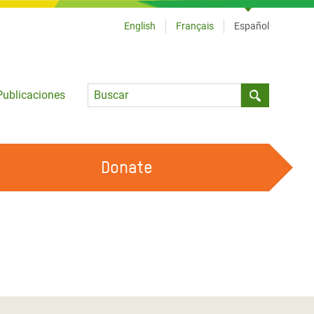
English
Français
Español
Language
Publicaciones
Submit sea
Donate
TRABAJA CON OXFAM
OUR FEMINIST PRINCIPLES
HAZ VOLUNTARIADO