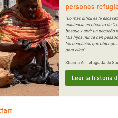
personas refugi
"Lo más difícil es la escase
asistencia en efectivo de Oxf
bosque y abrir un pequeño 
Mis hijos nunca han pasado
los beneficios que obtengo 
para ellos".
Shaima Ali, refugiada de S
Leer la historia 
xfam