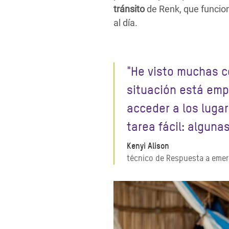
tránsito
de Renk, que funcio
al día.
"He visto muchas co
situación está emp
acceder a los luga
tarea fácil: algun
Kenyi Alison
técnico de Respuesta a eme