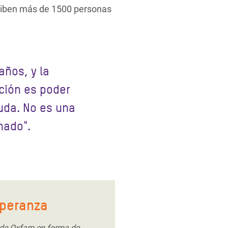
eciben más de 1500 personas
años, y la
ción es poder
uda. No es una
nado".
speranza
 de Oxfam en forma de