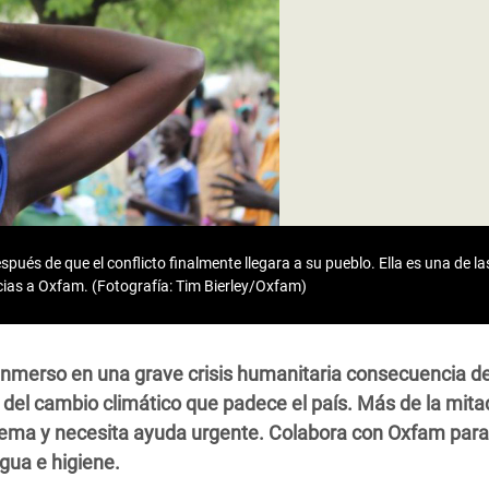
 Climática y Alimentaria
ica Oriental
s de Personas Refugiadas
dán del Sur
s de Refugiados Rohinyá
ngladesh
 en Siria
pués de que el conflicto finalmente llegara a su pueblo. Ella es una de 
cias a Oxfam. (Fotografía: Tim Bierley/Oxfam)
s en Yemen
inmerso en una grave crisis humanitaria consecuencia de
s del cambio climático que padece el país. Más de la mita
rema y necesita ayuda urgente. Colabora con Oxfam para
gua e higiene.