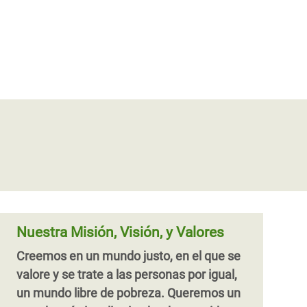
Rompiendo Moldes
Este informe analiza las creencias que
tienen jóvenes de 15 a 25 años de ocho
países de América Latina y el Caribe en
torno a la violencia y las relaciones de
pareja. A partir del análisis de los
imaginarios y normas sociales que
Nuestra Misión, Visión, y Valores
reproducen las violencias machistas,
Creemos en un mundo justo, en el que se
planteamos nuevos caminos hacia la
valore y se trate a las personas por igual,
igualdad de género y un mundo libre de
un mundo libre de pobreza. Queremos un
violencia.