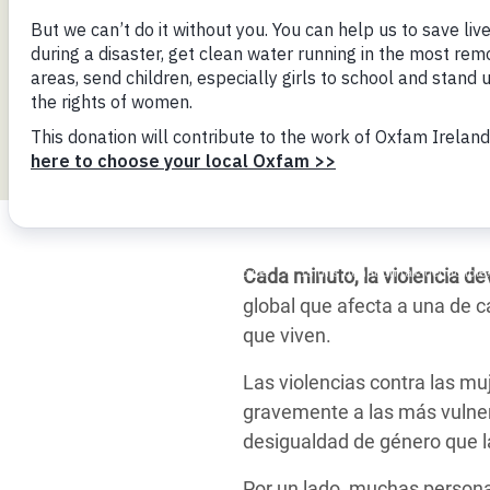
y Recursos Naturales
ayuda
#ActuaPorElClima
Crisis
Conflictos y Desastres
en Áfr
a
Erradiquemos el Sufrimiento Humano que
Desigualdad Extrema y
se Oculta tras los Alimentos
Crisi
la
Servicios Sociales Básicos
en Su
¡Basta! Acabemos con las violencias contra
navegación
Inequality and Rights in a
mujeres y niñas
Crisi
Digital Age
en Ba
Gender, Rights, and Justice
Crisis
Cada minuto, la violencia de
Crisi
global que afecta a una de c
que viven.
Las violencias contra las mu
gravemente a las más vulnera
desigualdad de género que la
Por un lado, muchas persona