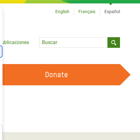
English
Français
Español
Language
Publicaciones
Submit sea
Donate
TRABAJA CON OXFAM
OUR FEMINIST PRINCIPLES
HAZ VOLUNTARIADO