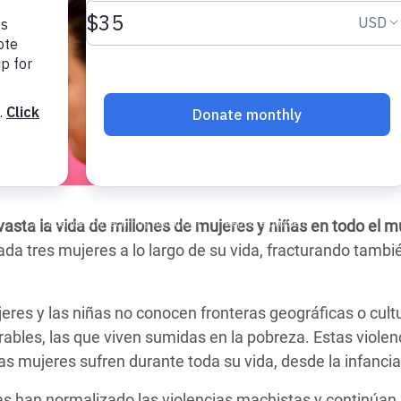
 Climática y Alimentaria
ica Oriental
s de Personas Refugiadas
dán del Sur
s de Refugiados Rohinyá
ngladesh
 en Siria
vasta la vida de millones de mujeres y niñas en todo el 
s en Yemen
ada tres mujeres a lo largo de su vida, fracturando tamb
jeres y las niñas no conocen fronteras geográficas o cul
bles, las que viven sumidas en la pobreza. Estas violen
s mujeres sufren durante toda su vida, desde la infancia 
s han normalizado las violencias machistas y continúan