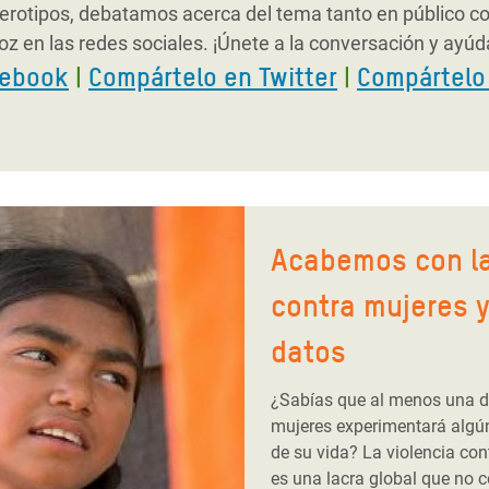
rotipos, debatamos acerca del tema tanto en público c
z en las redes sociales. ¡Únete a la conversación y ayúda
cebook
|
Compártelo en Twitter
|
Compártelo 
Acabemos con la
contra mujeres y
datos
¿Sabías que al menos
una d
mujeres experimentará algún 
de su vida? La violencia con
es una lacra global que no 