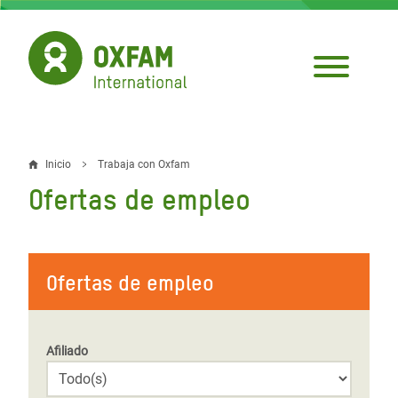
Pasar
al
contenido
principal
Inicio
Trabaja con Oxfam
Sobrescribir
Ofertas de empleo
enlaces
de
ayuda
Ofertas de empleo
a
la
Afiliado
navegación