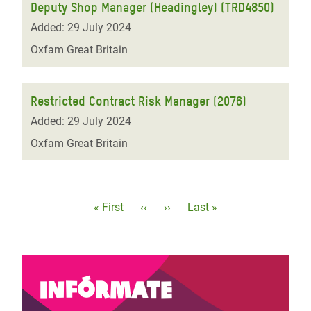
Deputy Shop Manager (Headingley) (TRD4850)
Added: 29 July 2024
Oxfam Great Britain
Restricted Contract Risk Manager (2076)
Added: 29 July 2024
Oxfam Great Britain
Paginación
Primera
« First
Página
‹‹
Siguiente
››
Última
Last »
página
anterior
página
página
Infórmate