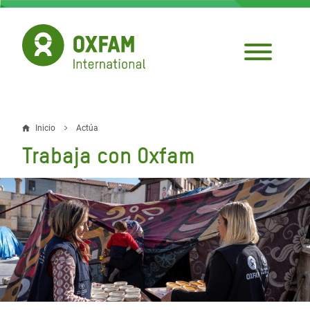
Pasar
al
contenido
principal
Inicio
Actúa
Sobrescribir
Trabaja con Oxfam
enlaces
de
ayuda
a
la
navegación