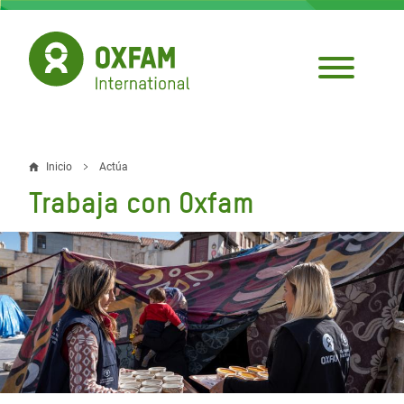
Pasar
al
contenido
principal
Inicio
Actúa
Sobrescribir
Trabaja con Oxfam
enlaces
de
ayuda
a
la
navegación