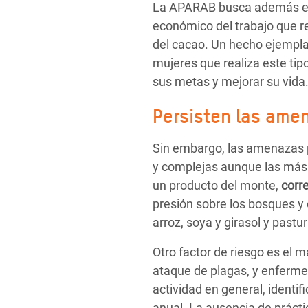
La APARAB busca además e
económico del trabajo que re
del cacao. Un hecho ejemplar
mujeres que realiza este ti
sus metas y mejorar su vida
Persisten las ame
Sin embargo, las amenazas p
y complejas aunque las más e
un producto del monte,
corr
presión sobre los bosques y
arroz, soya y girasol y pastu
Otro factor de riesgo es el 
ataque de plagas, y enferme
actividad en general, identi
anual. La ausencia de prácti