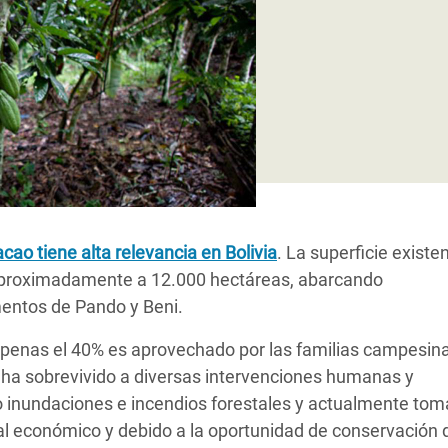
 Climática y Alimentaria
ica Oriental
s de Personas Refugiadas
dán del Sur
s de Refugiados Rohinyá
ngladesh
 en Siria
acao tiene alta relevancia en Bolivia
. La superficie existe
s en Yemen
 aproximadamente a 12.000 hectáreas, abarcando
entos de Pando y Beni.
 apenas el 40% es aprovechado por las familias campesin
e ha sobrevivido a diversas intervenciones humanas y
 inundaciones e incendios forestales y actualmente tom
al económico y debido a la oportunidad de conservación 