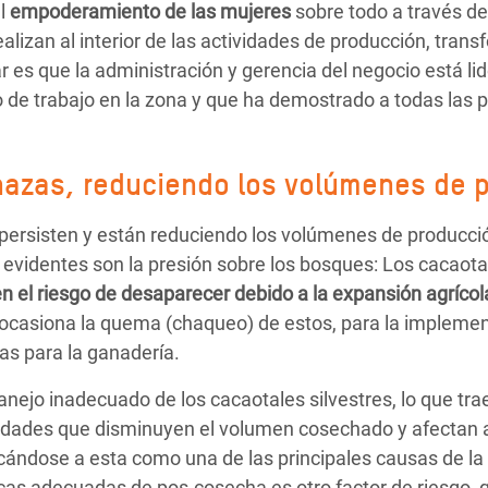
l
empoderamiento de las mujeres
sobre todo a través d
alizan al interior de las actividades de producción, tran
 es que la administración y gerencia del negocio está li
po de trabajo en la zona y que ha demostrado a todas las
.
nazas, reduciendo los volúmenes de 
ersisten y están reduciendo los volúmenes de producci
videntes son la presión sobre los bosques: Los cacaotale
en el riesgo de desaparecer debido a la expansión agríco
 ocasiona la quema (chaqueo) de estos, para la implemen
ras para la ganadería.
manejo inadecuado de los cacaotales silvestres, lo que t
dades que disminuyen el volumen cosechado y afectan a 
ficándose a esta como una de las principales causas de la
cas adecuadas de pos-cosecha es otro factor de riesgo, 