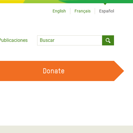
English
Français
Español
Language
Publicaciones
Submit sea
Donate
TRABAJA CON OXFAM
OUR FEMINIST PRINCIPLES
HAZ VOLUNTARIADO