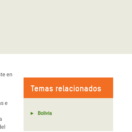
nte en
Temas relacionados
as e
Bolivia
a
del