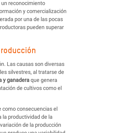
e un reconocimiento
sformación y comercialización
derada por una de las pocas
 productoras pueden superar
producción
ón. Las causas son diversas
s silvestres, al tratarse de
la y ganadera
que genera
tación de cultivos como el
rae como consecuencias el
la productividad de la
 variación de la producción
que produce una variabilidad