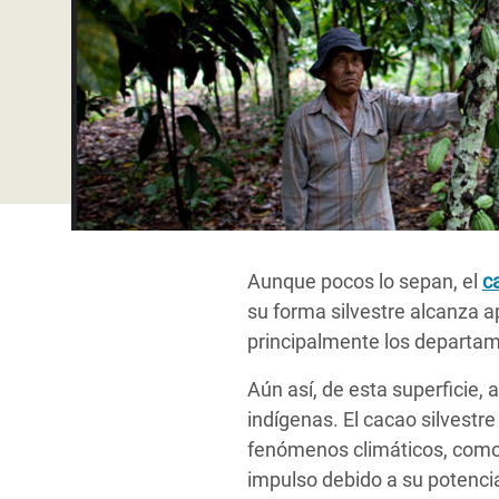
y Recursos Naturales
ayuda
#ActuaPorElClima
Crisis
Conflictos y Desastres
en Áfr
a
Erradiquemos el Sufrimiento Humano que
Desigualdad Extrema y
se Oculta tras los Alimentos
Crisi
la
Servicios Sociales Básicos
en Su
¡Basta! Acabemos con las violencias contra
navegación
Inequality and Rights in a
mujeres y niñas
Crisi
Digital Age
en Ba
Gender, Rights, and Justice
Crisis
Aunque pocos lo sepan, el
c
Crisi
su forma silvestre alcanza
principalmente los departam
Aún así, de esta superficie,
indígenas. El cacao silvestr
fenómenos climáticos, como
impulso debido a su potenci