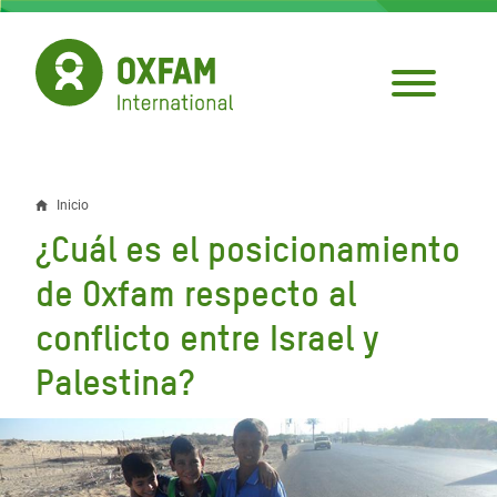
Pasar
al
contenido
principal
Inicio
Sobrescribir
¿Cuál es el posicionamiento
enlaces
de Oxfam respecto al
de
conflicto entre Israel y
ayuda
Palestina?
a
la
navegación