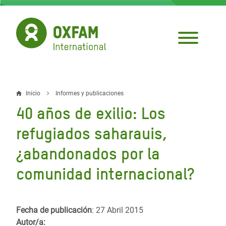
Pasar
al
contenido
principal
Inicio
Informes y publicaciones
Sobrescribir
40 años de exilio: Los
enlaces
refugiados saharauis,
de
¿abandonados por la
ayuda
comunidad internacional?
a
la
navegación
Fecha de publicación
: 27 Abril 2015
Autor/a: