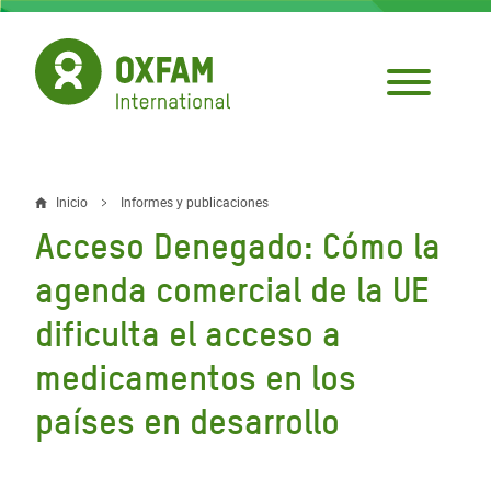
Pasar
al
contenido
principal
Inicio
Informes y publicaciones
Sobrescribir
Acceso Denegado: Cómo la
enlaces
agenda comercial de la UE
de
dificulta el acceso a
ayuda
medicamentos en los
a
la
países en desarrollo
navegación