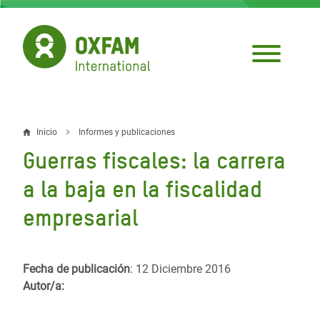
Pasar
al
contenido
principal
Inicio
Informes y publicaciones
Sobrescribir
Guerras fiscales: la carrera
enlaces
a la baja en la fiscalidad
de
empresarial
ayuda
a
la
Fecha de publicación
: 12 Diciembre 2016
Autor/a:
navegación