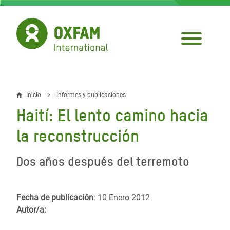
Pasar
al
contenido
principal
Inicio
Informes y publicaciones
Sobrescribir
Haití: El lento camino hacia
enlaces
la reconstrucción
de
ayuda
Dos años después del terremoto
a
la
Fecha de publicación
: 10 Enero 2012
Autor/a:
navegación