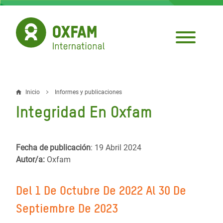
Pasar
al
contenido
principal
Inicio
Informes y publicaciones
Sobrescribir
Integridad En Oxfam
enlaces
de
Fecha de publicación
: 19 Abril 2024
ayuda
Autor/a:
Oxfam
a
la
Del 1 De Octubre De 2022 Al 30 De
navegación
Septiembre De 2023