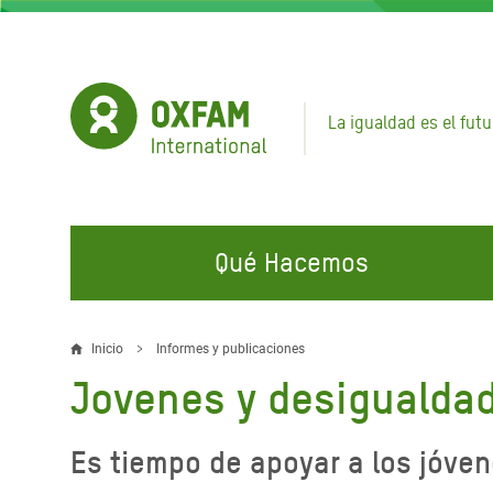
Pasar
al
contenido
principal
La igualdad es el futu
Qué Hacemos
EN QUÉ TRABAJAMOS
ÚNETE A NUESTRAS CAMPAÑAS
EMER
Inicio
Informes y publicaciones
Sobrescribir
Jovenes y desigualda
Agua y Servicios de
Climate Justice
Gaza C
enlaces
Saneamiento
Hands Off Our Spaces
Llamam
de
Es tiempo de apoyar a los jóve
Alimentación, Crisis Climática,
Líban
Únete a Nuestra Comunidad para