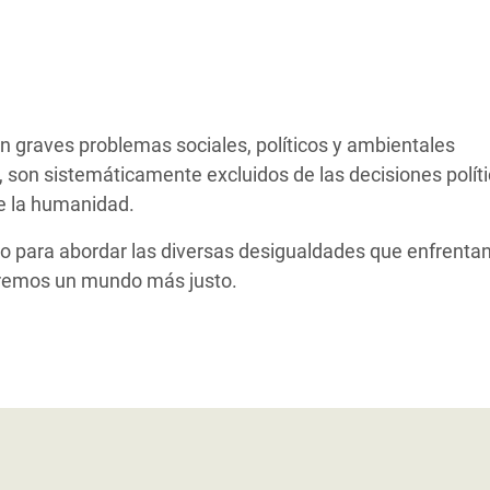
 Climática y Alimentaria
ica Oriental
s de Personas Refugiadas
dán del Sur
 graves problemas sociales, políticos y ambientales
s de Refugiados Rohinyá
son sistemáticamente excluidos de las decisiones políti
ngladesh
de la humanidad.
 en Siria
to para abordar las diversas desigualdades que enfrentan
iremos un mundo más justo.
s en Yemen