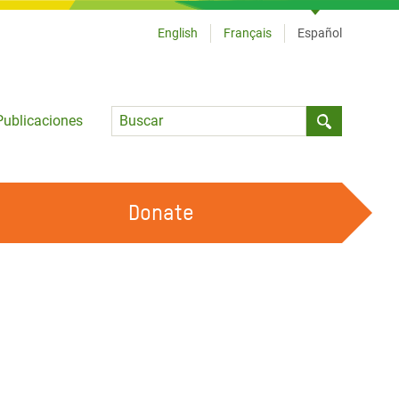
English
Français
Español
Language
Publicaciones
Submit sea
Donate
TRABAJA CON OXFAM
OUR FEMINIST PRINCIPLES
HAZ VOLUNTARIADO