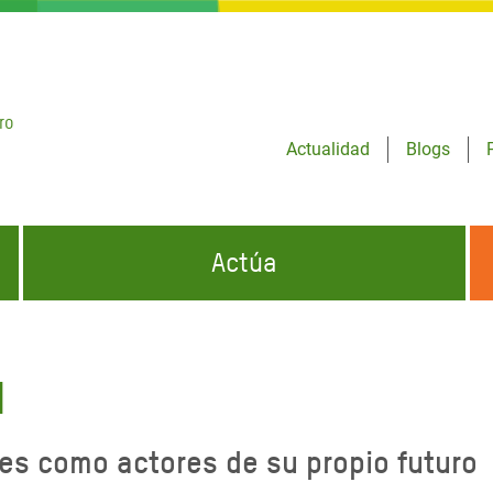
ro
Actualidad
Blogs
Actúa
GENCIAS
INFÓRMATE Y DIFUNDE NUESTROS
DÓNDE TRABAJAMOS
MENSAJES
d
CONÓCENOS
risis Appeal
iento por la Crisis en
nes como actores de su propio futuro
o