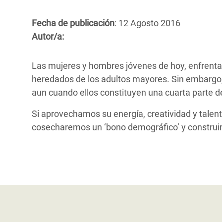
y Recursos Naturales
ayuda
#ActuaPorElClima
Crisis
Conflictos y Desastres
en Áfr
Fecha de publicación
: 12 Agosto 2016
a
Erradiquemos el Sufrimiento Humano que
Autor/a:
Desigualdad Extrema y
se Oculta tras los Alimentos
Crisi
la
Servicios Sociales Básicos
en Su
¡Basta! Acabemos con las violencias contra
navegación
Las mujeres y hombres jóvenes de hoy, enfrentan
Inequality and Rights in a
mujeres y niñas
Crisi
heredados de los adultos mayores. Sin embargo, 
Digital Age
en Ba
aun cuando ellos constituyen una cuarta parte 
Gender, Rights, and Justice
Crisis
Si aprovechamos su energía, creatividad y talen
cosecharemos un ‘bono demográfico’ y constru
Crisi