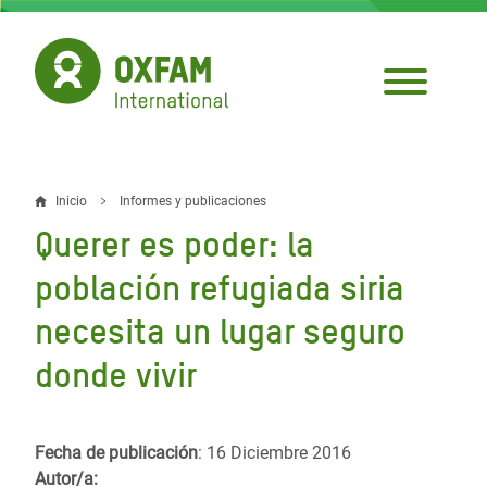
Pasar
al
contenido
principal
Inicio
Informes y publicaciones
Sobrescribir
Querer es poder: la
enlaces
población refugiada siria
de
necesita un lugar seguro
ayuda
donde vivir
a
la
navegación
Fecha de publicación
: 16 Diciembre 2016
Autor/a: