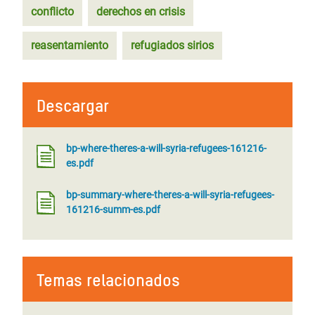
conflicto
derechos en crisis
reasentamiento
refugiados sirios
Descargar
bp-where-theres-a-will-syria-refugees-161216-
es.pdf
bp-summary-where-theres-a-will-syria-refugees-
161216-summ-es.pdf
Temas relacionados