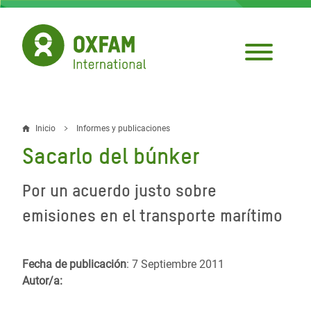
Pasar
al
contenido
principal
Inicio
Informes y publicaciones
Sobrescribir
Sacarlo del búnker
enlaces
de
Por un acuerdo justo sobre
ayuda
emisiones en el transporte marítimo
a
la
Fecha de publicación
: 7 Septiembre 2011
Autor/a:
navegación