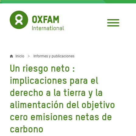
Pasar
al
contenido
principal
Inicio
Informes y publicaciones
Sobrescribir
Un riesgo neto :
enlaces
implicaciones para el
de
derecho a la tierra y la
ayuda
alimentación del objetivo
a
la
cero emisiones netas de
navegación
carbono