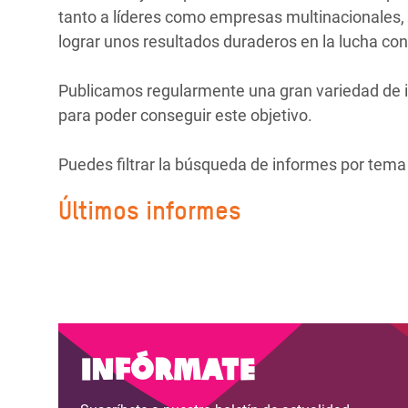
y Recursos Naturales
ayuda
#ActuaPorElClima
Crisis
tanto a líderes como empresas multinacionales, c
Conflictos y Desastres
en Áfr
lograr unos resultados duraderos en la lucha con
a
Erradiquemos el Sufrimiento Humano que
Desigualdad Extrema y
se Oculta tras los Alimentos
Crisi
la
Publicamos regularmente una gran variedad de i
Servicios Sociales Básicos
en Su
para poder conseguir este objetivo.
¡Basta! Acabemos con las violencias contra
navegación
Inequality and Rights in a
mujeres y niñas
Crisi
Puedes filtrar la búsqueda de informes por tema 
Digital Age
en Ba
Últimos informes
Gender, Rights, and Justice
Crisis
Crisi
Infórmate