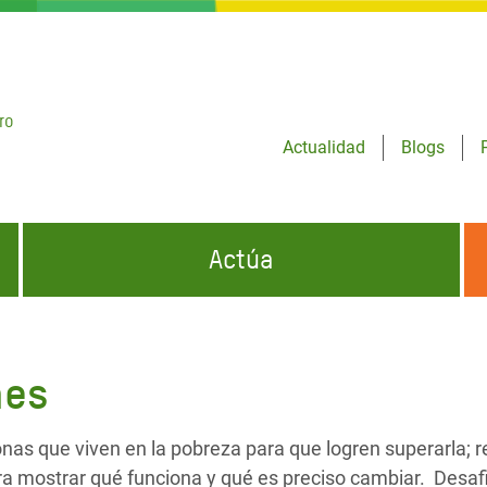
ro
Actualidad
Blogs
Actúa
GENCIAS
INFÓRMATE Y DIFUNDE NUESTROS
DÓNDE TRABAJAMOS
MENSAJES
nes
CONÓCENOS
risis Appeal
iento por la Crisis en
onas que viven en la pobreza para que logren superarla; 
o
ra mostrar qué funciona y qué es preciso cambiar. Desa