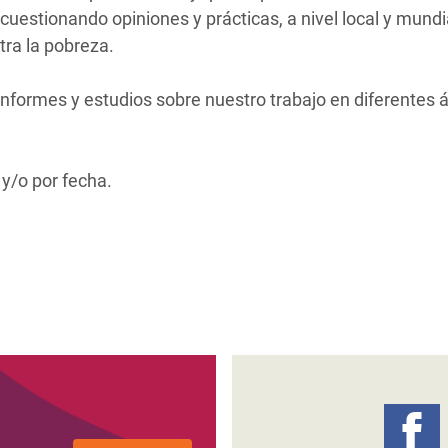
 Climática y Alimentaria
uestionando opiniones y prácticas, a nivel local y mundi
ica Oriental
tra la pobreza.
s de Personas Refugiadas
nformes y estudios sobre nuestro trabajo en diferentes 
dán del Sur
s de Refugiados Rohinyá
y/o por fecha.
ngladesh
 en Siria
s en Yemen