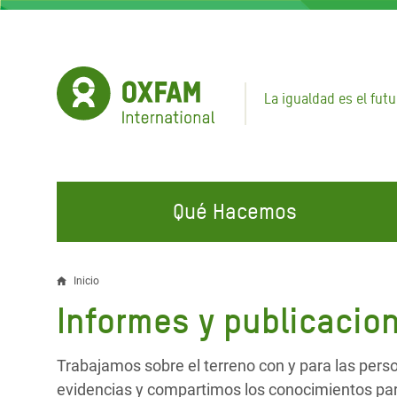
Pasar
al
contenido
principal
La igualdad es el futu
Qué Hacemos
EN QUÉ TRABAJAMOS
ÚNETE A NUESTRAS CAMPAÑAS
EMER
Inicio
Sobrescribir
Informes y publicacio
Agua y Servicios de
Climate Justice
Gaza C
enlaces
Saneamiento
Hands Off Our Spaces
Llamam
de
Trabajamos sobre el terreno con y para las pers
Alimentación, Crisis Climática,
Líban
Únete a Nuestra Comunidad para
evidencias y compartimos los conocimientos pa