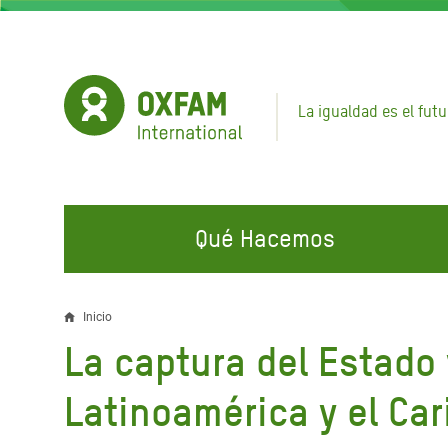
Pasar
al
contenido
principal
La igualdad es el futu
Qué Hacemos
EN QUÉ TRABAJAMOS
ÚNETE A NUESTRAS CAMPAÑAS
EMER
Inicio
Sobrescribir
La captura del Estado
Agua y Servicios de
Climate Justice
Gaza C
enlaces
Saneamiento
Hands Off Our Spaces
Llamam
Latinoamérica y el Car
de
Alimentación, Crisis Climática,
Líban
Únete a Nuestra Comunidad para