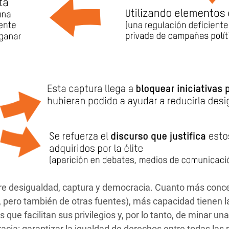
ntre desigualdad, captura y democracia. Cuanto más conce
, pero también de otras fuentes), más capacidad tienen la
es que facilitan sus privilegios y, por lo tanto, de minar un
cia: garantizar la igualdad de derechos entre todas las 