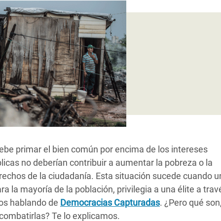
 Climática y Alimentaria
ica Oriental
s de Personas Refugiadas
dán del Sur
s de Refugiados Rohinyá
ngladesh
 en Siria
s en Yemen
be primar el bien común por encima de los intereses
úblicas no deberían contribuir a aumentar la pobreza o la
derechos de la ciudadanía. Esta situación sucede cuando u
ra la mayoría de la población, privilegia a una élite a tra
amos hablando de
Democracias Capturadas
. ¿Pero qué so
ombatirlas? Te lo explicamos.