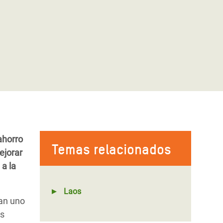
ahorro
Temas relacionados
ejorar
 a la
Laos
ran uno
es