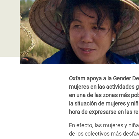
y Recursos Naturales
ayuda
#ActuaPorElClima
Crisis
Conflictos y Desastres
en Áfr
a
Erradiquemos el Sufrimiento Humano que
Desigualdad Extrema y
se Oculta tras los Alimentos
Crisi
la
Servicios Sociales Básicos
en Su
¡Basta! Acabemos con las violencias contra
navegación
Inequality and Rights in a
mujeres y niñas
Crisi
Digital Age
en Ba
Gender, Rights, and Justice
Crisis
Oxfam apoya a la Gender Dev
Crisi
mujeres en las actividades g
en una de las zonas más pob
la situación de mujeres y niñ
hora de expresarse en las r
En efecto, las mujeres y niñ
de los colectivos más desfa