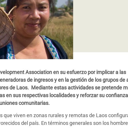
 Climática y Alimentaria
ica Oriental
s de Personas Refugiadas
dán del Sur
s de Refugiados Rohinyá
ngladesh
 en Siria
elopment Association en su esfuerzo por implicar a las
s en Yemen
eneradoras de ingresos y en la gestión de los grupos de 
res de Laos. Mediante estas actividades se pretende m
as en sus respectivas localidades y reforzar su confianza
euniones comunitarias.
as que viven en zonas rurales y remotas de Laos configu
vorecidos del país. En términos generales son los hombr