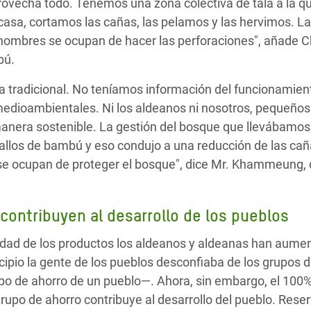
ovecha todo. Tenemos una zona colectiva de tala a la 
casa, cortamos las cañas, las pelamos y las hervimos. La
s hombres se ocupan de hacer las perforaciones", añade 
bú.
tradicional. No teníamos información del funcionamien
edioambientales. Ni los aldeanos ni nosotros, pequeño
anera sostenible. La gestión del bosque que llevábamo
s tallos de bambú y eso condujo a una reducción de las ca
se ocupan de proteger el bosque", dice Mr. Khammeung, 
contribuyen al desarrollo de los pueblos
alidad de los productos los aldeanos y aldeanas han aume
cipio la gente de los pueblos desconfiaba de los grupos 
upo de ahorro de un pueblo—. Ahora, sin embargo, el 100%
rupo de ahorro contribuye al desarrollo del pueblo. Res