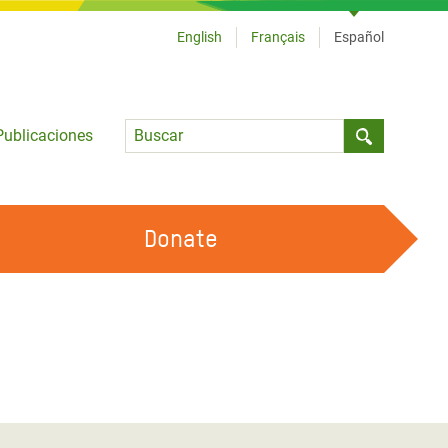
English
Français
Español
Language
Publicaciones
Submit sea
Donate
TRABAJA CON OXFAM
OUR FEMINIST PRINCIPLES
HAZ VOLUNTARIADO