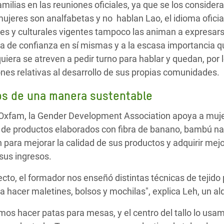
milias en las reuniones oficiales, ya que se los considera
ujeres son analfabetas y no hablan Lao, el idioma oficia
les y culturales vigentes tampoco las animan a expresars
lta de confianza en sí mismas y a la escasa importancia q
iera se atreven a pedir turno para hablar y quedan, por l
nes relativas al desarrollo de sus propias comunidades.
os de una manera sustentable
e Oxfam, la Gender Development Association apoya a muj
n de productos elaborados con fibra de banano, bambú nat
 para mejorar la calidad de sus productos y adquirir mej
sus ingresos.
to, el formador nos enseñó distintas técnicas de tejido
 a hacer maletines, bolsos y mochilas", explica Leh, un a
os hacer patas para mesas, y el centro del tallo lo usam