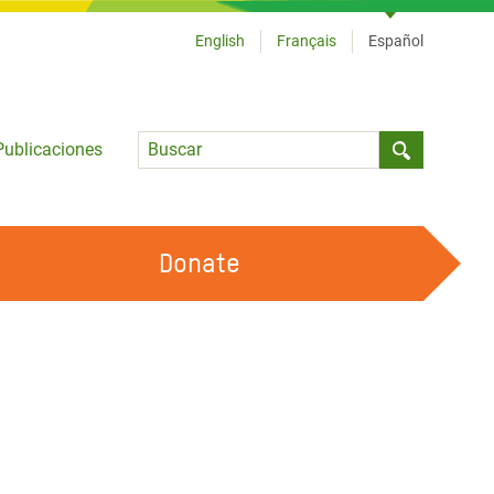
English
Français
Español
Language
Publicaciones
Submit sea
Donate
TRABAJA CON OXFAM
OUR FEMINIST PRINCIPLES
HAZ VOLUNTARIADO