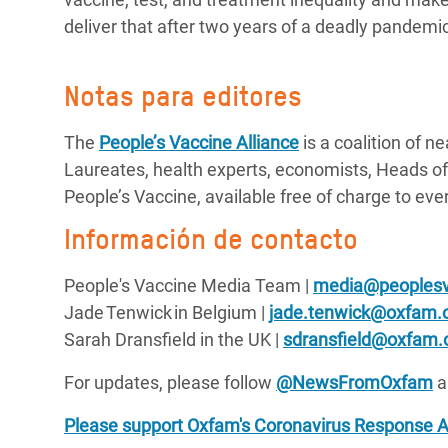
deliver that after two years of a deadly pandemic,
Notas para editores
The
People’s Vaccine Alliance
is a coalition of 
Laureates, health experts, economists, Heads of S
People’s Vaccine, available free of charge to ev
Información de contacto
People's Vaccine Media Team |
media@peoplesv
Jade Tenwick in Belgium |
jade.tenwick@oxfam.
Sarah Dransfield in the UK |
sdransfield@oxfam.
For updates, please follow
@NewsFromOxfam
a
Please support Oxfam's Coronavirus Response 