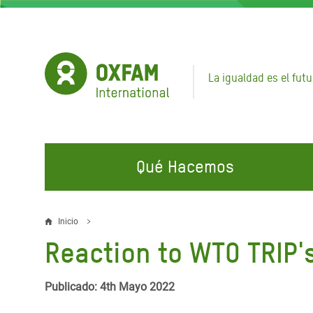
Pasar
al
contenido
principal
La igualdad es el futu
Qué Hacemos
EN QUÉ TRABAJAMOS
ÚNETE A NUESTRAS CAMPAÑAS
EMER
Inicio
Sobrescribir
Reaction to WTO TRIP'
Agua y Servicios de
Climate Justice
Gaza C
enlaces
Saneamiento
Hands Off Our Spaces
Llamam
de
Publicado: 4th Mayo 2022
Alimentación, Crisis Climática,
Líban
Únete a Nuestra Comunidad para