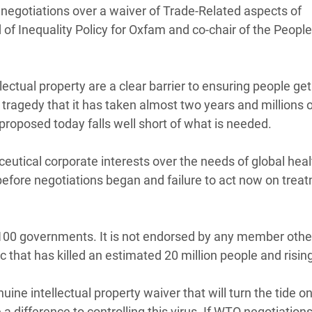
negotiations over a waiver of Trade-Related aspects of
 Climática y Alimentaria
of Inequality Policy for Oxfam and co-chair of the People
ica Oriental
s de Personas Refugiadas
dán del Sur
llectual property are a clear barrier to ensuring people get
a tragedy that it has taken almost two years and millions 
s de Refugiados Rohinyá
 proposed today falls well short of what is needed.
ngladesh
 en Siria
eutical corporate interests over the needs of global heal
efore negotiations began and failure to act now on trea
s en Yemen
 100 governments. It is not endorsed by any member othe
mic that has killed an estimated 20 million people and risin
e intellectual property waiver that will turn the tide on
a difference to controlling this virus. If WTO negotiation