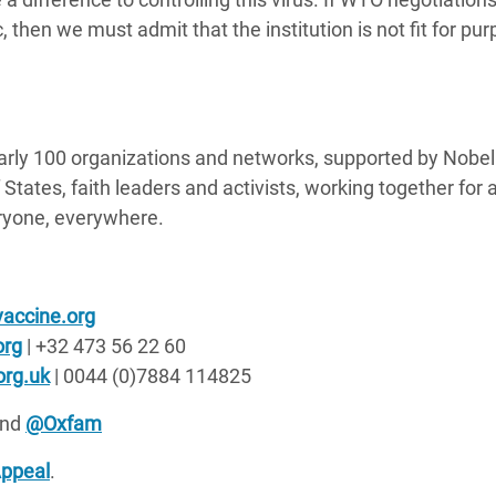
 then we must admit that the institution is not fit for pur
nearly 100 organizations and networks, supported by Nobel
tates, faith leaders and activists, working together for 
eryone, everywhere.
accine.org
org
| +32 473 56 22 60
org.uk
| 0044 (0)7884 114825
nd
@Oxfam
Appeal
.