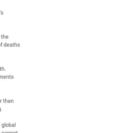
's
 the
of deaths
th.
tments
r than
g.
 global
s cannot