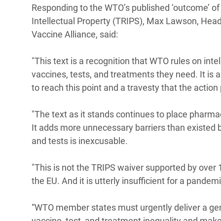
y Recursos Naturales
ayuda
Responding to the WTO’s published ‘outcome’ of 
#ActuaPorElClima
Crisis
Intellectual Property (TRIPS), Max Lawson, Head 
Conflictos y Desastres
en Áfr
a
Erradiquemos el Sufrimiento Humano que
Vaccine Alliance, said:
Desigualdad Extrema y
se Oculta tras los Alimentos
Crisi
la
Servicios Sociales Básicos
en Su
"This text is a recognition that WTO rules on inte
¡Basta! Acabemos con las violencias contra
navegación
vaccines, tests, and treatments they need. It is 
Inequality and Rights in a
mujeres y niñas
Crisi
to reach this point and a travesty that the action
Digital Age
en Ba
Gender, Rights, and Justice
Crisis
"The text as it stands continues to place pharmac
It
adds more unnecessary barriers than existed b
Crisi
and tests is inexcusable.
"This is not the TRIPS waiver supported by over
the EU. And it is utterly insufficient for a pande
“WTO member states must urgently deliver a genuin
vaccine, test, and treatment inequality and make 