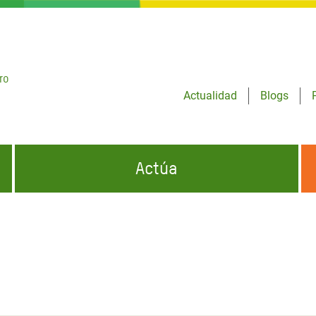
ro
Actualidad
Blogs
Actúa
GENCIAS
INFÓRMATE Y DIFUNDE NUESTROS
DÓNDE TRABAJAMOS
MENSAJES
CONÓCENOS
risis Appeal
iento por la Crisis en
o