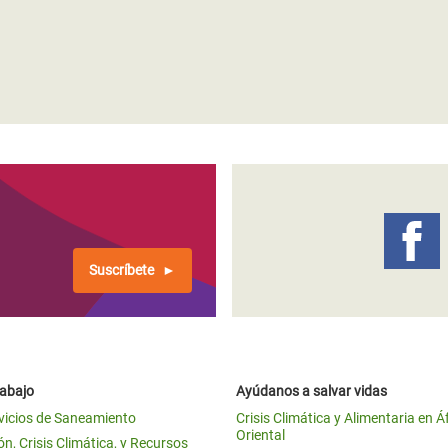
 Climática y Alimentaria
ica Oriental
s de Personas Refugiadas
dán del Sur
s de Refugiados Rohinyá
ngladesh
 en Siria
s en Yemen
Suscríbete
rabajo
Ayúdanos a salvar vidas
vicios de Saneamiento
Crisis Climática y Alimentaria en Á
Oriental
n, Crisis Climática, y Recursos