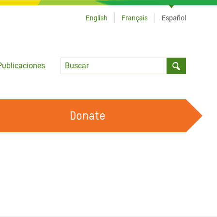
English
Français
Español
Language
Publicaciones
Submit sea
Donate
TRABAJA CON OXFAM
OUR FEMINIST PRINCIPLES
HAZ VOLUNTARIADO