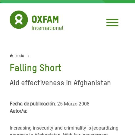
Pasar
al
contenido
principal
Inicio
Sobrescribir
Falling Short
enlaces
de
Aid effectiveness in Afghanistan
ayuda
a
Fecha de publicación
: 25 Marzo 2008
Autor/a:
la
navegación
Increasing insecurity and criminality is jeopardizing