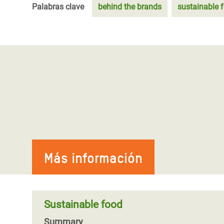
Palabras clave
behind the brands
sustainable 
Más información
Sustainable food
Summary