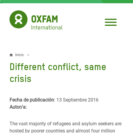
Pasar
al
contenido
principal
Inicio
Sobrescribir
Different conflict, same
enlaces
crisis
de
ayuda
Fecha de publicación
: 13 Septiembre 2016
a
Autor/a:
la
navegación
The vast majority of refugees and asylum seekers are
hosted by poorer countries and almost four million