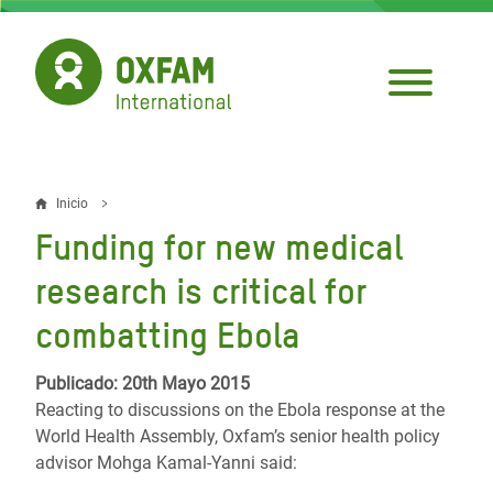
Pasar
al
contenido
principal
Inicio
Sobrescribir
Funding for new medical
enlaces
research is critical for
de
combatting Ebola
ayuda
a
Publicado: 20th Mayo 2015
Reacting to discussions on the Ebola response at the
la
World Health Assembly, Oxfam’s senior health policy
navegación
advisor Mohga Kamal-Yanni said: