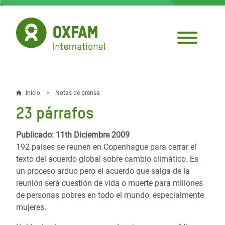
Pasar
al
contenido
principal
Inicio
Notas de prensa
Sobrescribir
23 párrafos
enlaces
de
Publicado: 11th Diciembre 2009
192 países se reunen en Copenhague para cerrar el
ayuda
texto del acuerdo global sobre cambio climático. Es
a
un proceso arduo pero el acuerdo que salga de la
reunión será cuestión de vida o muerte para millones
la
de personas pobres en todo el mundo, especialmente
navegación
mujeres.