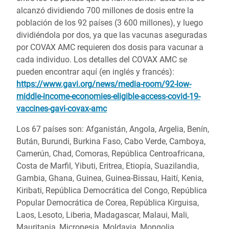
alcanzó dividiendo 700 millones de dosis entre la
población de los 92 países (3 600 millones), y luego
dividiéndola por dos, ya que las vacunas aseguradas
por COVAX AMC requieren dos dosis para vacunar a
cada individuo. Los detalles del COVAX AMC se
pueden encontrar aquí (en inglés y francés):
https://www.gavi.org/news/media-room/92-low-
middle-income-economies-eligible-access-covid-19-
vaccines-gavi-covax-amc
Los 67 países son:
Afganistán, Angola, Argelia, Benín,
Bután, Burundi, Burkina Faso, Cabo Verde, Camboya,
Camerún, Chad, Comoras, República Centroafricana,
Costa de Marfil, Yibuti, Eritrea, Etiopía, Suazilandia,
Gambia, Ghana, Guinea, Guinea-Bissau, Haití, Kenia,
Kiribati, República Democrática del Congo, República
Popular Democrática de Corea, República Kirguisa,
Laos, Lesoto, Liberia, Madagascar, Malaui, Mali,
Mauritania, Micronesia, Moldavia, Mongolia,