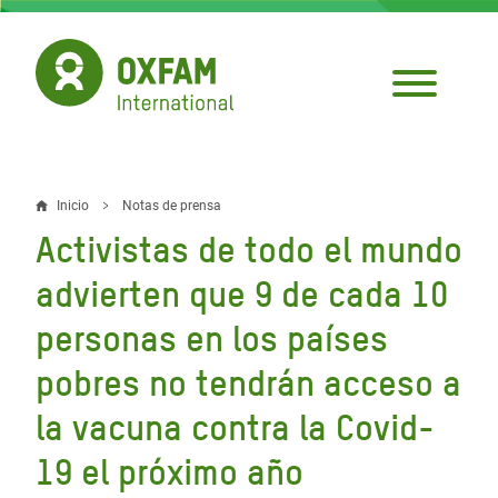
Pasar
al
contenido
principal
Inicio
Notas de prensa
Sobrescribir
Activistas de todo el mundo
enlaces
advierten que 9 de cada 10
de
personas en los países
ayuda
pobres no tendrán acceso a
a
la
la vacuna contra la Covid-
navegación
19 el próximo año