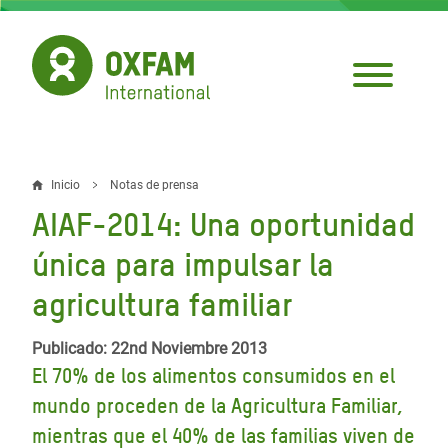
Pasar
al
contenido
principal
Inicio
Notas de prensa
Sobrescribir
AIAF-2014: Una oportunidad
enlaces
única para impulsar la
de
agricultura familiar
ayuda
a
Publicado: 22nd Noviembre 2013
la
El 70% de los alimentos consumidos en el
mundo proceden de la Agricultura Familiar,
navegación
mientras que el 40% de las familias viven de