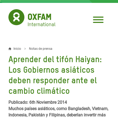
Pasar
al
contenido
principal
Inicio
Notas de prensa
Sobrescribir
Aprender del tifón Haiyan:
enlaces
Los Gobiernos asiáticos
de
deben responder ante el
ayuda
cambio climático
a
la
Publicado: 6th Noviembre 2014
navegación
Muchos países asiáticos, como Bangladesh, Vietnam,
Indonesia, Pakistán y Filipinas, deberían invertir más