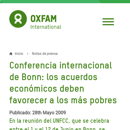
Pasar
al
contenido
principal
Inicio
Notas de prensa
Sobrescribir
Conferencia internacional
enlaces
de Bonn: los acuerdos
de
económicos deben
ayuda
favorecer a los más pobres
a
la
Publicado: 28th Mayo 2009
navegación
En la reunión del UNFCC, que se celebra
entre el 1 y el 12 de Junio en Bonn, se