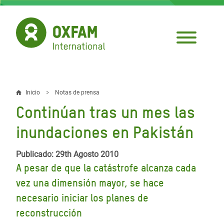
Pasar
al
contenido
principal
Inicio
Notas de prensa
Sobrescribir
Continúan tras un mes las
enlaces
inundaciones en Pakistán
de
ayuda
Publicado: 29th Agosto 2010
A pesar de que la catástrofe alcanza cada
a
vez una dimensión mayor, se hace
la
necesario iniciar los planes de
navegación
reconstrucción