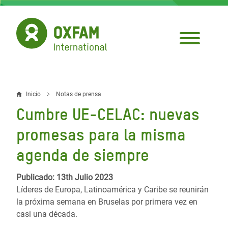
Pasar
al
contenido
principal
Inicio
Notas de prensa
Sobrescribir
Cumbre UE-CELAC: nuevas
enlaces
promesas para la misma
de
agenda de siempre
ayuda
a
Publicado: 13th Julio 2023
Líderes de Europa, Latinoamérica y Caribe se reunirán
la
la próxima semana en Bruselas por primera vez en
navegación
casi una década.