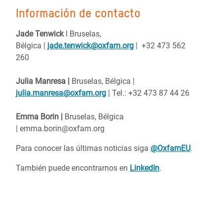
Información de contacto
Jade
Tenwick
I Bruselas,
Bélgica
|
jade.tenwick@oxfam.org
| +32 473 562
260
Julia Manresa |
Bruselas, Bélgica
|
julia.manresa@oxfam.org
| Tel.: +32 473 87 44 26
Emma Borin
|
Bruselas, Bélgica
|
emma.borin@oxfam.org
Para conocer las últimas noticias siga
@OxfamEU
.
También puede encontrarnos en
LinkedIn
.