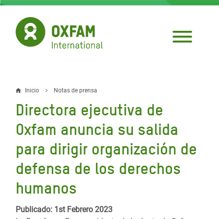
Pasar
al
contenido
principal
Inicio
Notas de prensa
Sobrescribir
Directora ejecutiva de
enlaces
Oxfam anuncia su salida
de
para dirigir organización de
ayuda
defensa de los derechos
a
la
humanos
navegación
Publicado: 1st Febrero 2023